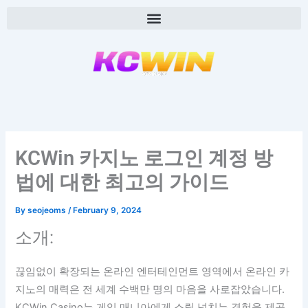
Skip
to
content
KCWin 카지노 로그인 계정 방
법에 대한 최고의 가이드
By
seojeoms
/
February 9, 2024
소개:
끊임없이 확장되는 온라인 엔터테인먼트 영역에서 온라인 카
지노의 매력은 전 세계 수백만 명의 마음을 사로잡았습니다.
KCWin Casino는 게임 매니아에게 스릴 넘치는 경험을 제공