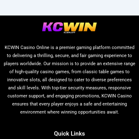
KCWIN Casino Online is a premier gaming platform committed
to delivering a thrilling, secure, and fair gaming experience to
players worldwide. Our mission is to provide an extensive range
of high-quality casino games, from classic table games to
innovative slots, all designed to cater to diverse preferences
and skill levels. With top-tier security measures, responsive
customer support, and engaging promotions, KCWIN Casino
ensures that every player enjoys a safe and entertaining
environment where winning opportunities await.
Quick Links