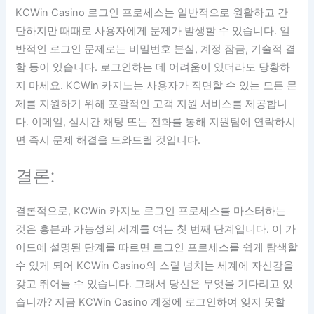
KCWin Casino 로그인 프로세스는 일반적으로 원활하고 간
단하지만 때때로 사용자에게 문제가 발생할 수 있습니다. 일
반적인 로그인 문제로는 비밀번호 분실, 계정 잠금, 기술적 결
함 등이 있습니다. 로그인하는 데 어려움이 있더라도 당황하
지 마세요. KCWin 카지노는 사용자가 직면할 수 있는 모든 문
제를 지원하기 위해 포괄적인 고객 지원 서비스를 제공합니
다. 이메일, 실시간 채팅 또는 전화를 통해 지원팀에 연락하시
면 즉시 문제 해결을 도와드릴 것입니다.
결론:
결론적으로, KCWin 카지노 로그인 프로세스를 마스터하는
것은 흥분과 가능성의 세계를 여는 첫 번째 단계입니다. 이 가
이드에 설명된 단계를 따르면 로그인 프로세스를 쉽게 탐색할
수 있게 되어 KCWin Casino의 스릴 넘치는 세계에 자신감을
갖고 뛰어들 수 있습니다. 그래서 당신은 무엇을 기다리고 있
습니까? 지금 KCWin Casino 계정에 로그인하여 잊지 못할