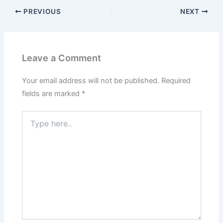
PREVIOUS
NEXT
Leave a Comment
Your email address will not be published.
Required
fields are marked
*
Type
here..