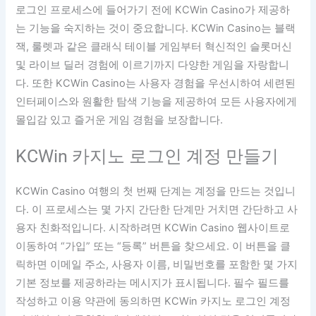
로그인 프로세스에 들어가기 전에 KCWin Casino가 제공하
는 기능을 숙지하는 것이 중요합니다. KCWin Casino는 블랙
잭, 룰렛과 같은 클래식 테이블 게임부터 혁신적인 슬롯머신
및 라이브 딜러 경험에 이르기까지 다양한 게임을 자랑합니
다. 또한 KCWin Casino는 사용자 경험을 우선시하여 세련된
인터페이스와 원활한 탐색 기능을 제공하여 모든 사용자에게
몰입감 있고 즐거운 게임 경험을 보장합니다.
KCWin 카지노 로그인 계정 만들기
KCWin Casino 여행의 첫 번째 단계는 계정을 만드는 것입니
다. 이 프로세스는 몇 가지 간단한 단계만 거치면 간단하고 사
용자 친화적입니다. 시작하려면 KCWin Casino 웹사이트로
이동하여 “가입” 또는 “등록” 버튼을 찾으세요. 이 버튼을 클
릭하면 이메일 주소, 사용자 이름, 비밀번호를 포함한 몇 가지
기본 정보를 제공하라는 메시지가 표시됩니다. 필수 필드를
작성하고 이용 약관에 동의하면 KCWin 카지노 로그인 계정