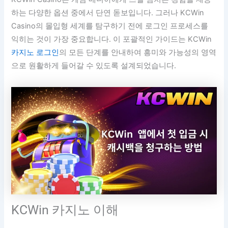
하는 다양한 옵션 중에서 단연 돋보입니다. 그러나 KCWin
Casino의 몰입형 세계를 탐구하기 전에 로그인 프로세스를
익히는 것이 가장 중요합니다. 이 포괄적인 가이드는 KCWin
카지노 로그인
의 모든 단계를 안내하여 흥미와 가능성의 영역
으로 원활하게 들어갈 수 있도록 설계되었습니다.
KCWin 카지노 이해