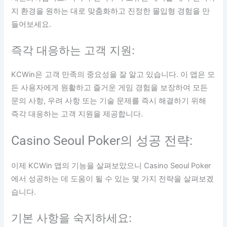
지 환경을 원하는 대로 맞춤화하고 진정한 몰입형 경험을 만
들어보세요.
즉각 대응하는 고객 지원:
KCWin은 고객 만족의 중요성을 잘 알고 있습니다. 이 앱은 모
든 사용자에게 원활하고 즐거운 게임 경험을 보장하여 모든
문의 사항, 우려 사항 또는 기술 문제를 즉시 해결하기 위해
즉각 대응하는 고객 지원을 제공합니다.
Casino Seoul Poker의 성공 전략:
이제 KCWin 앱의 기능을 살펴보았으니 Casino Seoul Poker
에서 성공하는 데 도움이 될 수 있는 몇 가지 전략을 살펴보겠
습니다.
기본 사항을 숙지하세요: