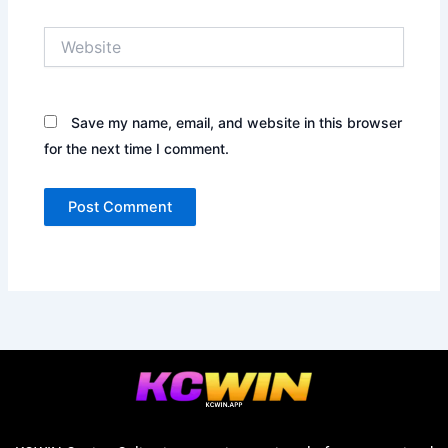
Website
Save my name, email, and website in this browser
for the next time I comment.