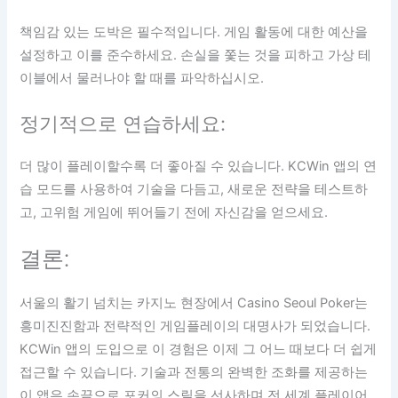
책임감 있는 도박은 필수적입니다. 게임 활동에 대한 예산을
설정하고 이를 준수하세요. 손실을 쫓는 것을 피하고 가상 테
이블에서 물러나야 할 때를 파악하십시오.
정기적으로 연습하세요:
더 많이 플레이할수록 더 좋아질 수 있습니다. KCWin 앱의 연
습 모드를 사용하여 기술을 다듬고, 새로운 전략을 테스트하
고, 고위험 게임에 뛰어들기 전에 자신감을 얻으세요.
결론:
서울의 활기 넘치는 카지노 현장에서 Casino Seoul Poker는
흥미진진함과 전략적인 게임플레이의 대명사가 되었습니다.
KCWin 앱의 도입으로 이 경험은 이제 그 어느 때보다 더 쉽게
접근할 수 있습니다. 기술과 전통의 완벽한 조화를 제공하는
이 앱은 손끝으로 포커의 스릴을 선사하며 전 세계 플레이어