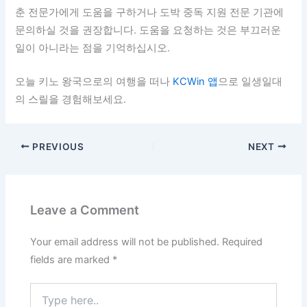
춘 전문가에게 도움을 구하거나 도박 중독 지원 전문 기관에
문의하실 것을 권장합니다. 도움을 요청하는 것은 부끄러운
일이 아니라는 점을 기억하십시오.
오늘 키노 왕국으로의 여행을 떠나
KCWin 앱
으로 일생일대
의 스릴을 경험해보세요.
PREVIOUS
NEXT
Leave a Comment
Your email address will not be published.
Required
fields are marked
*
Type
here..