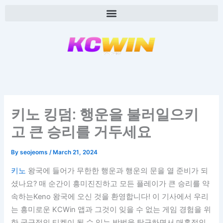
Skip
to
content
키노 킹덤: 행운을 불러일으키
고 큰 승리를 거두세요
By
seojeoms
/
March 21, 2024
키노
왕국에 들어가 무한한 행운과 행운의 문을 열 준비가 되
셨나요? 매 순간이 흥미진진하고 모든 플레이가 큰 승리를 약
속하는Keno 왕국에 오신 것을 환영합니다! 이 기사에서 우리
는 흥미로운 KCWin 앱과 그것이 잊을 수 없는 게임 경험을 위
한 궁극적인 티켓이 될 수 있는 방법을 탐구하면서 매혹적인