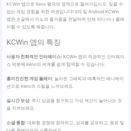
KCWin 앱으로 Keno 왕국의 영역으로 들어가십시오. 잊을 수
없는 게임 경험을 위한 여권입니다! iOS 및 Android KCWin
앱은 손끝에서 키노의 즐거움을 전달하여 언제 어디서나 플레
이할 수 있도록 해줍니다.
KCWin 앱의 특징
사용자 친화적인 인터페이스:
KCWin 앱의 직관적인 인터페이
스 덕분에 Keno의 세계를 쉽게 탐색할 수 있습니다.
흥미진진한 게임 플레이:
놀라운 그래픽과 매혹적인 애니메이
션으로 Keno의 스릴을 느껴보세요.
실시간 보상:
즉시 상금을 청구하고 가상 재산이 늘어나는 것
을 지켜보세요.
소셜 통합:
대화형 경쟁에 참여하고, 성과를 공유하고, 동료 및
다른 플레이어와 소통하세요.