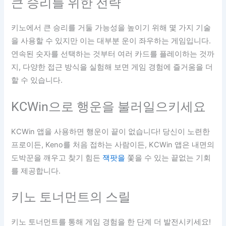
큰 승리를 위한 전략
키노에서 큰 승리를 거둘 가능성을 높이기 위해 몇 가지 기술
을 사용할 수 있지만 이는 대부분 운이 좌우하는 게임입니다.
연속된 숫자를 선택하는 것부터 여러 카드를 플레이하는 것까
지, 다양한 접근 방식을 실험해 보면 게임 경험에 즐거움을 더
할 수 있습니다.
KCWin으로 행운을 불러일으키세요
KCWin 앱을 사용하면 행운이 끝이 없습니다! 당신이 노련한
프로이든, Keno를 처음 접하는 사람이든, KCWin 앱은 내면의
도박꾼을 깨우고 찾기 힘든
잭팟을
쫓을 수 있는 끝없는 기회
를 제공합니다.
키노 토너먼트의 스릴
키노 토너먼트를 통해 게임 경험을 한 단계 더 발전시키세요!