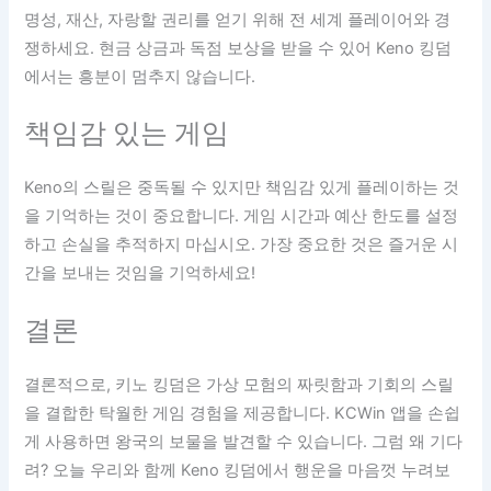
명성, 재산, 자랑할 권리를 얻기 위해 전 세계 플레이어와 경
쟁하세요. 현금 상금과 독점 보상을 받을 수 있어 Keno 킹덤
에서는 흥분이 멈추지 않습니다.
책임감 있는 게임
Keno의 스릴은 중독될 수 있지만 책임감 있게 플레이하는 것
을 기억하는 것이 중요합니다. 게임 시간과 예산 한도를 설정
하고 손실을 추적하지 마십시오. 가장 중요한 것은 즐거운 시
간을 보내는 것임을 기억하세요!
결론
결론적으로, 키노 킹덤은 가상 모험의 짜릿함과 기회의 스릴
을 결합한 탁월한 게임 경험을 제공합니다. KCWin 앱을 손쉽
게 사용하면 왕국의 보물을 발견할 수 있습니다. 그럼 왜 기다
려? 오늘 우리와 함께 Keno 킹덤에서 행운을 마음껏 누려보