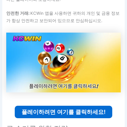
안전한 거래:
KCWin 앱을 사용하면 귀하의 개인 및 금융 정보
가 항상 안전하고 보안되어 있으므로 안심하십시오.
플레이하려면 여기를 클릭하세요!