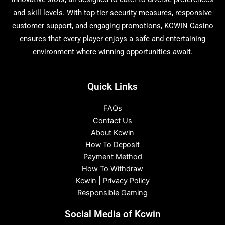
and skill levels. With top-tier security measures, responsive
customer support, and engaging promotions, KCWIN Casino
ensures that every player enjoys a safe and entertaining
environment where winning opportunities await.
Quick Links
FAQs
Contact Us
About Kcwin
How To Deposit
Payment Method
How To Withdraw
Kcwin | Privacy Policy
Responsible Gaming
Social Media of Kcwin