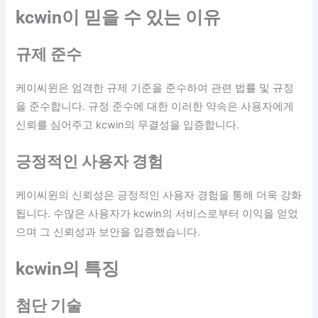
kcwin이 믿을 수 있는 이유
규제 준수
케이씨윈은 엄격한 규제 기준을 준수하여 관련 법률 및 규정
을 준수합니다. 규정 준수에 대한 이러한 약속은 사용자에게
신뢰를 심어주고 kcwin의 무결성을 입증합니다.
긍정적인 사용자 경험
케이씨윈의 신뢰성은 긍정적인 사용자 경험을 통해 더욱 강화
됩니다. 수많은 사용자가 kcwin의 서비스로부터 이익을 얻었
으며 그 신뢰성과 보안을 입증했습니다.
kcwin의 특징
첨단 기술