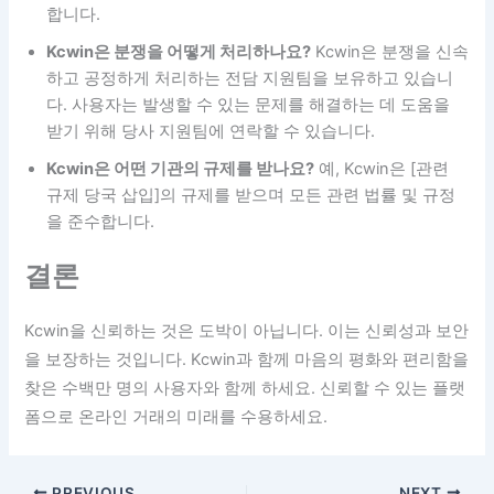
합니다.
Kcwin은 분쟁을 어떻게 처리하나요?
Kcwin은 분쟁을 신속
하고 공정하게 처리하는 전담 지원팀을 보유하고 있습니
다. 사용자는 발생할 수 있는 문제를 해결하는 데 도움을
받기 위해 당사 지원팀에 연락할 수 있습니다.
Kcwin은 어떤 기관의 규제를 받나요?
예, Kcwin은 [관련
규제 당국 삽입]의 규제를 받으며 모든 관련 법률 및 규정
을 준수합니다.
결론
Kcwin을 신뢰하는 것은 도박이 아닙니다. 이는 신뢰성과 보안
을 보장하는 것입니다. Kcwin과 함께 마음의 평화와 편리함을
찾은 수백만 명의 사용자와 함께 하세요. 신뢰할 수 있는 플랫
폼으로 온라인 거래의 미래를 수용하세요.
PREVIOUS
NEXT