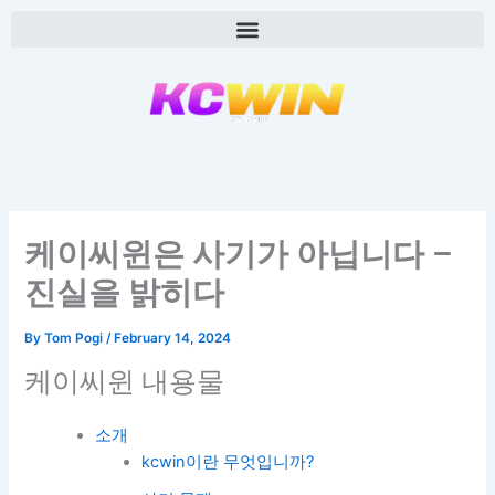
Skip
to
content
케이씨윈은 사기가 아닙니다 –
진실을 밝히다
By
Tom Pogi
/
February 14, 2024
케이씨윈 내용물
소개
kcwin이란 무엇입니까?