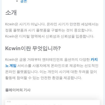
결론
소개
Kcwin은 사기가 아닙니다. 온라인 사기가 만연한 세상에서는
정품 플랫폼과 사기 플랫폼을 구별하는 것이 중요합니다.
Kcwin은 디지털 영역에서 신뢰성과 신뢰성을 입증합니다.
Kcwin이란 무엇입니까?
Kcwin은 금융 거래부터 엔터테인먼트 옵션까지 다양한
카지
노 게임
서비스를 사용자에게 온라인으로 제공하는 선도적인
온라인 플랫폼입니다. 이는 개인이 사기에 대한 두려움 없이
활동에 참여할 수 있는 안전한 환경을 제공합니다.
플레이어의 기사