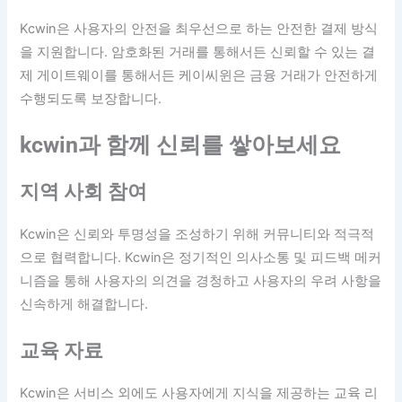
Kcwin은 사용자의 안전을 최우선으로 하는 안전한 결제 방식
을 지원합니다. 암호화된 거래를 통해서든 신뢰할 수 있는 결
제 게이트웨이를 통해서든 케이씨윈은 금융 거래가 안전하게
수행되도록 보장합니다.
kcwin과 함께 신뢰를 쌓아보세요
지역 사회 참여
Kcwin은 신뢰와 투명성을 조성하기 위해 커뮤니티와 적극적
으로 협력합니다. Kcwin은 정기적인 의사소통 및 피드백 메커
니즘을 통해 사용자의 의견을 경청하고 사용자의 우려 사항을
신속하게 해결합니다.
교육 자료
Kcwin은 서비스 외에도 사용자에게 지식을 제공하는 교육 리