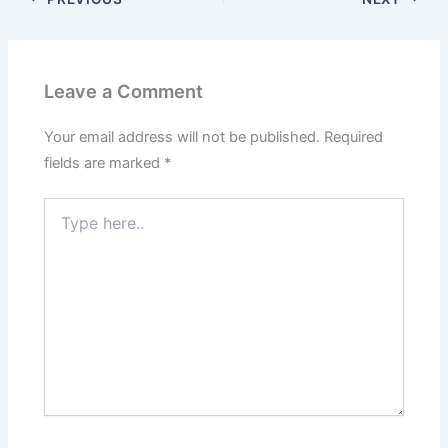
Leave a Comment
Your email address will not be published.
Required
fields are marked
*
Type
here..