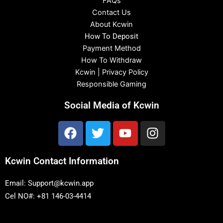
FAQs
Contact Us
About Kcwin
How To Deposit
Payment Method
How To Withdraw
Kcwin | Privacy Policy
Responsible Gaming
Social Media of Kcwin
F
T
Y
I
a
w
o
n
c
i
u
s
Kcwin Contact Information
e
t
t
t
b
t
u
a
Email: Support@kcwin.app
o
e
b
g
Cel NO#:
+81 146-03-4414
o
r
e
r
k
a