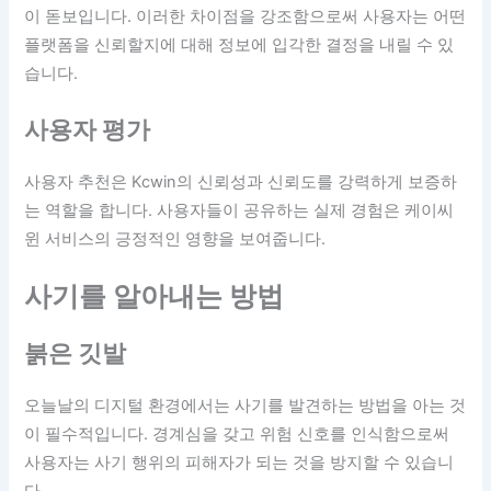
이 돋보입니다. 이러한 차이점을 강조함으로써 사용자는 어떤
플랫폼을 신뢰할지에 대해 정보에 입각한 결정을 내릴 수 있
습니다.
사용자 평가
사용자 추천은 Kcwin의 신뢰성과 신뢰도를 강력하게 보증하
는 역할을 합니다. 사용자들이 공유하는 실제 경험은 케이씨
윈 서비스의 긍정적인 영향을 보여줍니다.
사기를 알아내는 방법
붉은 깃발
오늘날의 디지털 환경에서는 사기를 발견하는 방법을 아는 것
이 필수적입니다. 경계심을 갖고 위험 신호를 인식함으로써
사용자는 사기 행위의 피해자가 되는 것을 방지할 수 있습니
다.