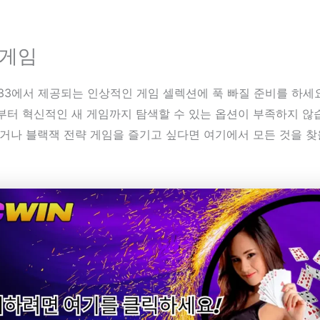
 게임
Bet 33에서 제공되는 인상적인 게임 셀렉션에 푹 빠질 준비를 하세
부터 혁신적인 새 게임까지 탐색할 수 있는 옵션이 부족하지 않
싶거나 블랙잭 전략 게임을 즐기고 싶다면 여기에서 모든 것을 찾