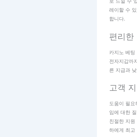
로 느낄 수
레이할 수 있
합니다.
편리한
카지노 베팅
전자지갑까지,
른 지급과 낮
고객 
도움이 필요하
임에 대한 질
친절한 지원 
하에게 최고