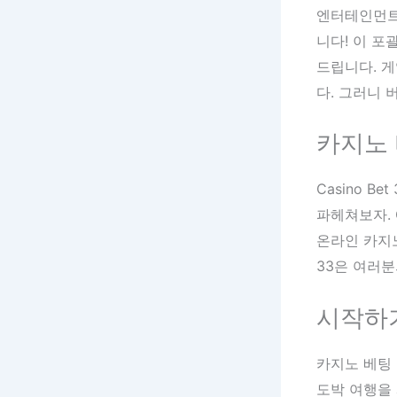
엔터테인먼트와
니다! 이 포
드립니다. 
다. 그러니 
카지노 
Casino 
파헤쳐보자. 
온라인 카지노
33은 여러
시작하
카지노 베팅 
도박 여행을