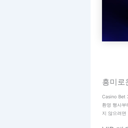
흥미로
Casino 
환영 행사부터
지 않으려면