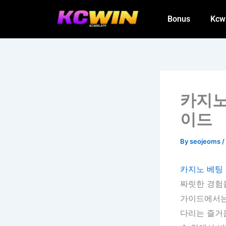
Skip
to
Bonus
Kcw
content
카지노
이드
By
seojeoms
/
카지노 베팅 
짜릿한 경험을
가이드에서는
다리는 즐거움