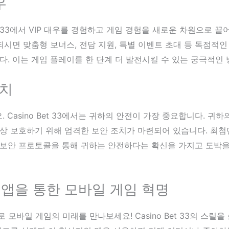
우
33에서 VIP 대우를 경험하고 게임 경험을 새로운 차원으로 끌
 되시면 맞춤형 보너스, 전담 지원, 특별 이벤트 초대 등 독점적
다. 이는 게임 플레이를 한 단계 더 발전시킬 수 있는 궁극적인
조치
 Casino Bet 33에서는 귀하의 안전이 가장 중요합니다. 귀하
상 보호하기 위해 엄격한 보안 조치가 마련되어 있습니다. 최첨
 보안 프로토콜을 통해 귀하는 안전하다는 확신을 가지고 도박을
n 앱을 통한 모바일 게임 혁명
으로 모바일 게임의 미래를 만나보세요! Casino Bet 33의 스릴