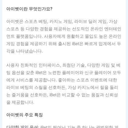
아이벳이란 무엇인가요?
아이벳은 스포츠 베팅, 카지노 게임, 라이브 딜러 게임, 가상
스포츠 등 다양한 경험을 제공하는 선도적인 온라인 엔터테인
먼트 플랫폼입니다. 사용자에게 원활하고 몰입도 높은 온라인
게임 경험을 제공하기 위해 출시된 iBet은 빠르게 업계에서 두
각을 나타냈습니다.
사용자 친화적인 인터페이스, 최첨단 기술, 다양한 게임 및 베
팅 옵션을 갖춘 iBet은 노련한 플레이어와 신규 플레이어 모두
에게 서비스를 제공합니다. 좋아하는 스포츠 이벤트에 대한
라이브 베팅의 스릴을 선호하든, 가상 카지노에서 릴을 돌리
는 즐거움을 선호하든, iBet은 비교할 수 없는 품질과 신뢰성
을 제공합니다.
아이벳의 주요 특징
다양한 게임 옵션:
iBet의 뛰어난 기능 중 하나는 광범위한 게