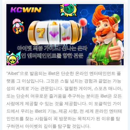
“Aibet”으로 발음되는 iBet은 단순한 온라인 엔터테인먼트 플
랫폼 그 이상입니다. 그것은 스릴 넘치는 경험과 끝없는 가능
성의 세계로 가는 관문입니다. 열렬한 게이머, 스포츠 매니아,
또는 단순히 여유로운 즐거움을 추구하는 분이든 iBet은 모든
사람에게 제공할 수 있는 것을 제공합니다. 이 포괄적인 가이
드에서 우리는 iBet의 기능, 제공 사항, 전 세계 온라인 엔터테
인먼트를 찾는 사람들이 꼭 방문하는 목적지가 된 이유를 탐
구하면서 아이벳의 깊이를 탐구할 것입니다.