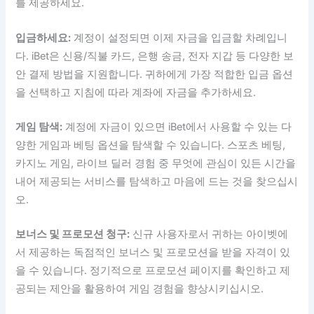
를 제공하세요.
입금하세요:
계정이 설정되면 이제 자금을 입금할 차례입니
다. iBet은 신용/직불 카드, 은행 송금, 전자 지갑 등 다양한 보
안 결제 방법을 지원합니다. 귀하에게 가장 적합한 입금 옵션
을 선택하고 지침에 따라 계좌에 자금을 추가하세요.
게임 탐색:
계정에 자금이 있으면 iBet에서 사용할 수 있는 다
양한 게임과 베팅 옵션을 탐색할 수 있습니다. 스포츠 베팅,
카지노 게임, 라이브 딜러 경험 중 무엇에 관심이 있든 시간을
내어 제공되는 서비스를 탐색하고 마음에 드는 것을 찾으십시
오.
보너스 및 프로모션 청구:
신규 사용자로서 귀하는 아이벳에
서 제공하는 독점적인 보너스 및 프로모션을 받을 자격이 있
을 수 있습니다. 정기적으로 프로모션 페이지를 확인하고 제
공되는 제안을 활용하여 게임 경험을 향상시키십시오.