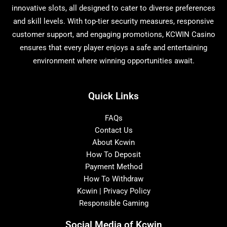
innovative slots, all designed to cater to diverse preferences
and skill levels. With top-tier security measures, responsive
customer support, and engaging promotions, KCWIN Casino
ensures that every player enjoys a safe and entertaining
environment where winning opportunities await.
Quick Links
FAQs
Contact Us
About Kcwin
How To Deposit
Payment Method
How To Withdraw
Kcwin | Privacy Policy
Responsible Gaming
Social Media of Kcwin