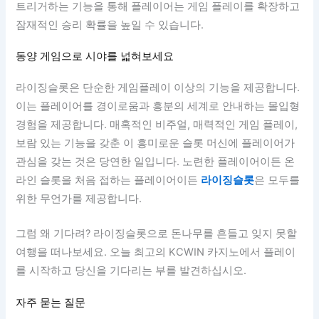
트리거하는 기능을 통해 플레이어는 게임 플레이를 확장하고
잠재적인 승리 확률을 높일 수 있습니다.
동양 게임으로 시야를 넓혀보세요
라이징슬롯은 단순한 게임플레이 이상의 기능을 제공합니다.
이는 플레이어를 경이로움과 흥분의 세계로 안내하는 몰입형
경험을 제공합니다. 매혹적인 비주얼, 매력적인 게임 플레이,
보람 있는 기능을 갖춘 이 흥미로운 슬롯 머신에 플레이어가
관심을 갖는 것은 당연한 일입니다. 노련한 플레이어이든 온
라인 슬롯을 처음 접하는 플레이어이든
라이징슬롯
은 모두를
위한 무언가를 제공합니다.
그럼 왜 기다려? 라이징슬롯으로 돈나무를 흔들고 잊지 못할
여행을 떠나보세요. 오늘 최고의 KCWIN 카지노에서 플레이
를 시작하고 당신을 기다리는 부를 발견하십시오.
자주 묻는 질문